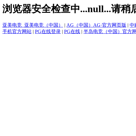
浏览器安全检查中...null...请稍
亚美电竞_亚美电竞（中国）
|
AG（中国）AG·官方网页版
|
中
手机官方网站
|
PG在线登录
|
PG在线
|
半岛电竞（中国）官方